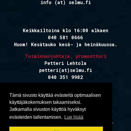
info (at) selmu.fi
Keikkailtoina klo 16:00 alkaen
040 581 0666
Huom! Kesätauko kesä- ja heinäkuussa.
Toiminnanjohtaja, promoottori
Petteri Lehtola
petteri(at)selmu.fi
040 351 9982
Tämä sivusto käyttää evästeitä optimaalisen
Tilavaraukset
käyttäjäkokemuksen takaamiseksi.
Palvelupäällikkö
Jatkamalla sivuston käyttöä hyväksyt
Marika Puhilas
evästeiden tallentamisen.
Lue lisää
kokouspalvelut(at)rytmikorjaamo.fi
0400 364 767