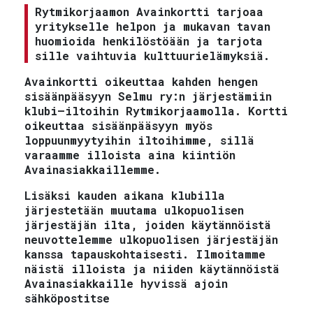
Rytmikorjaamon Avainkortti tarjoaa
yritykselle helpon ja mukavan tavan
huomioida henkilöstöään ja tarjota
sille vaihtuvia kulttuurielämyksiä.
Avainkortti oikeuttaa kahden hengen
sisäänpääsyyn Selmu ry:n järjestämiin
klubi–iltoihin Rytmikorjaamolla. Kortti
oikeuttaa sisäänpääsyyn myös
loppuunmyytyihin iltoihimme, sillä
varaamme illoista aina kiintiön
Avainasiakkaillemme.
Lisäksi kauden aikana klubilla
järjestetään muutama ulkopuolisen
järjestäjän ilta, joiden käytännöistä
neuvottelemme ulkopuolisen järjestäjän
kanssa tapauskohtaisesti. Ilmoitamme
näistä illoista ja niiden käytännöistä
Avainasiakkaille hyvissä ajoin
sähköpostitse