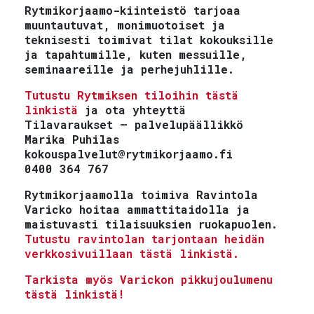
Rytmikorjaamo-kiinteistö tarjoaa
muuntautuvat, monimuotoiset ja
teknisesti toimivat tilat kokouksille
ja tapahtumille, kuten messuille,
seminaareille ja perhejuhlille.
Tutustu Rytmiksen tiloihin tästä
linkistä
ja ota yhteyttä
Tilavaraukset – palvelupäällikkö
Marika Puhilas
kokouspalvelut@rytmikorjaamo.fi
0400 364 767
Rytmikorjaamolla toimiva
Ravintola
Varicko
hoitaa ammattitaidolla ja
maistuvasti tilaisuuksien ruokapuolen.
Tutustu ravintolan tarjontaan heidän
verkkosivuillaan tästä linkistä.
Tarkista myös Varickon pikkujoulumenu
tästä linkistä!